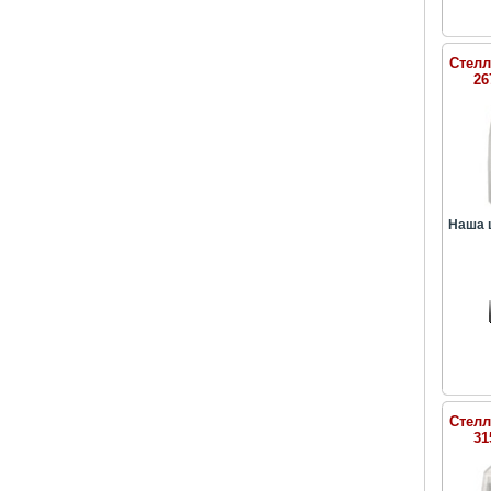
Стелл
26
Наша 
Стелл
31