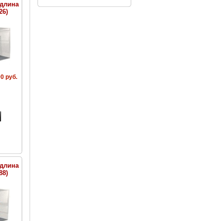
(длина
26)
0 руб.
(длина
88)