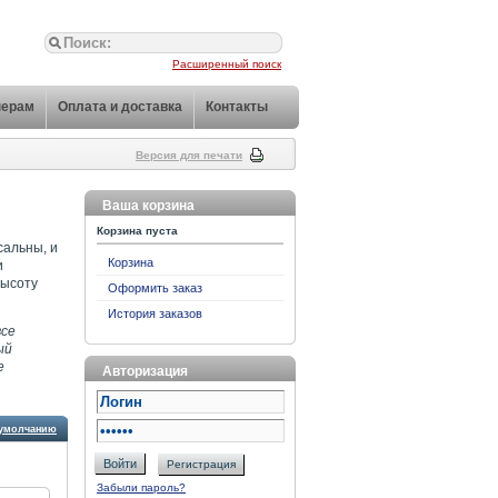
Расширенный поиск
нерам
Оплата и доставка
Контакты
Версия для печати
Ваша корзина
Корзина пуста
сальны, и
Корзина
и
высоту
Оформить заказ
История заказов
все
ый
е
Авторизация
умолчанию
Войти
Регистрация
Забыли пароль?