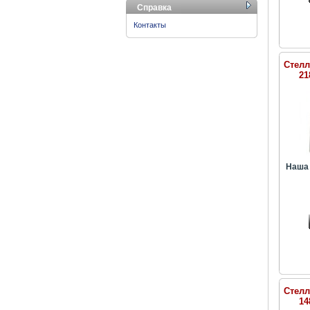
Справка
Контакты
Стелл
21
Наша 
Стелл
14