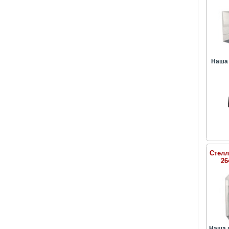
Наша 
Стелл
26
Наша 