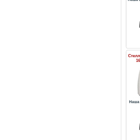
Стелл
1
Наша 