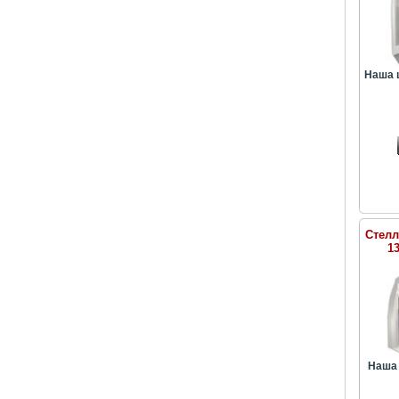
Наша 
Стелл
1
Наша 