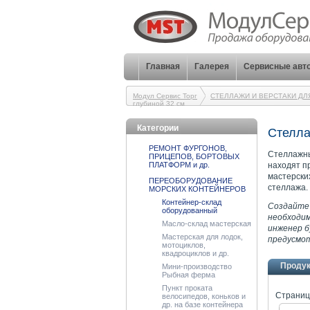
Главная
Галерея
Сервисные авт
Модул Сервис Торг
СТЕЛЛАЖИ И ВЕРСТАКИ ДЛ
глубиной 32 см
Категории
Стелла
РЕМОНТ ФУРГОНОВ,
Стеллажны
ПРИЦЕПОВ, БОРТОВЫХ
ПЛАТФОРМ и др.
находят п
мастерски
ПЕРЕОБОРУДОВАНИЕ
стеллажа.
МОРСКИХ КОНТЕЙНЕРОВ
Контейнер-склад
Создайте 
оборудованный
необходим
Масло-склад мастерская
инженер б
Мастерская для лодок,
предусмо
мотоциклов,
квадроциклов и др.
Проду
Мини-производство
Рыбная ферма
Пункт проката
Страниц
велосипедов, коньков и
др. на базе контейнера