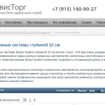
о
Контейнеры
Маслораздача
Тех. информация
Сервис
Парт
Я АВТОМОБИЛЕЙ MODUL SYSTEM (Швеция)
Стеллажные системы
жные системы глубиной 32 см
е системы Modul System глубиной 32 см (более точно - 324 мм) очень универ
рименение в самых разных сервисных автомобилях, мобильных контейнерах 
х. Комплектующие Modul System позволяют подобрать оптимальную длину и 
свой корпоративный стандарт сервисного автомобиля, в котором будет 
ое для обслуживания именно ваших клиентов, и тогда каждый ваш сервисн
удет иметь возможность оказывать все виды выездного ремонта, которы
трены в вашей компании.
кты
Сортировать по:
Продукт
Цена
По 
ы результатов:
1
2