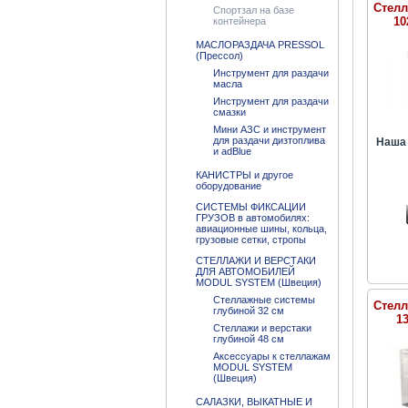
Стелл
Спортзал на базе
10
контейнера
МАСЛОРАЗДАЧА PRESSOL
(Прессол)
Инструмент для раздачи
масла
Инструмент для раздачи
смазки
Мини АЗС и инструмент
для раздачи дизтоплива
Наша 
и adBlue
КАНИСТРЫ и другое
оборудование
СИСТЕМЫ ФИКСАЦИИ
ГРУЗОВ в автомобилях:
авиационные шины, кольца,
грузовые сетки, стропы
СТЕЛЛАЖИ И ВЕРСТАКИ
ДЛЯ АВТОМОБИЛЕЙ
MODUL SYSTEM (Швеция)
Стеллажные системы
Стелл
глубиной 32 см
1
Стеллажи и верстаки
глубиной 48 см
Аксессуары к стеллажам
MODUL SYSTEM
(Швеция)
САЛАЗКИ, ВЫКАТНЫЕ И