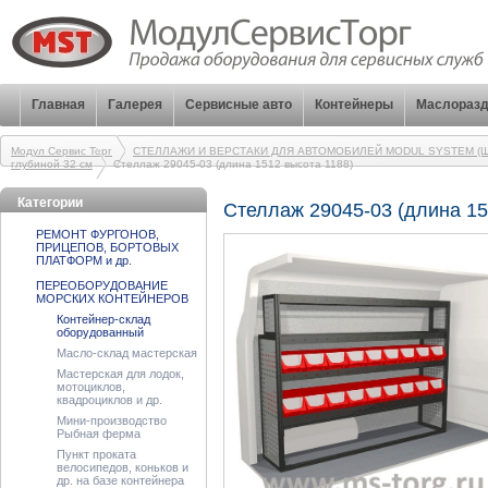
Главная
Галерея
Сервисные авто
Контейнеры
Маслоразд
Модул Сервис Торг
СТЕЛЛАЖИ И ВЕРСТАКИ ДЛЯ АВТОМОБИЛЕЙ MODUL SYSTEM (Ш
глубиной 32 см
Стеллаж 29045-03 (длина 1512 высота 1188)
Категории
Стеллаж 29045-03 (длина 15
РЕМОНТ ФУРГОНОВ,
ПРИЦЕПОВ, БОРТОВЫХ
ПЛАТФОРМ и др.
ПЕРЕОБОРУДОВАНИЕ
МОРСКИХ КОНТЕЙНЕРОВ
Контейнер-склад
оборудованный
Масло-склад мастерская
Мастерская для лодок,
мотоциклов,
квадроциклов и др.
Мини-производство
Рыбная ферма
Пункт проката
велосипедов, коньков и
др. на базе контейнера