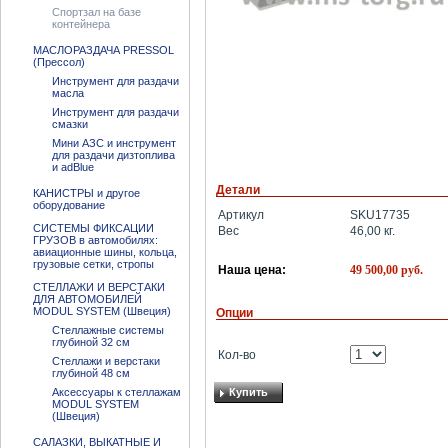
Спортзал на базе
контейнера
МАСЛОРАЗДАЧА PRESSOL
(Прессол)
Инструмент для раздачи
масла
Инструмент для раздачи
смазки
Мини АЗС и инструмент
для раздачи дизтоплива
и adBlue
Детали
КАНИСТРЫ и другое
оборудование
Артикул
SKU17735
СИСТЕМЫ ФИКСАЦИИ
Вес
46,00
кг.
ГРУЗОВ в автомобилях:
авиационные шины, кольца,
грузовые сетки, стропы
49 500,00
руб.
Наша цена:
СТЕЛЛАЖИ И ВЕРСТАКИ
ДЛЯ АВТОМОБИЛЕЙ
MODUL SYSTEM (Швеция)
Опции
Стеллажные системы
глубиной 32 см
Кол-во
Стеллажи и верстаки
глубиной 48 см
Аксессуары к стеллажам
Купить
MODUL SYSTEM
(Швеция)
САЛАЗКИ, ВЫКАТНЫЕ И