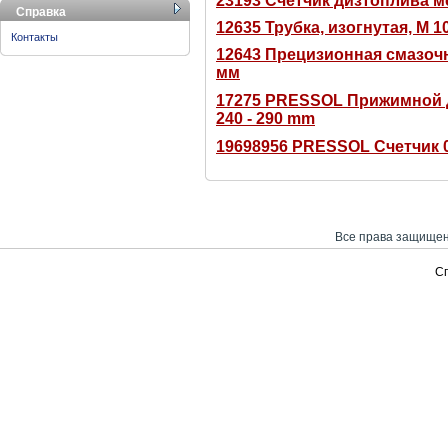
23193 Счетчик дизтоплива 
Справка
12635 Трубка, изогнутая, M 10
Контакты
12643 Прецизионная смазочна
мм
17275 PRESSOL Прижимной д
240 - 290 mm
19698956 PRESSOL Счетчик 0
Все права защищен
С