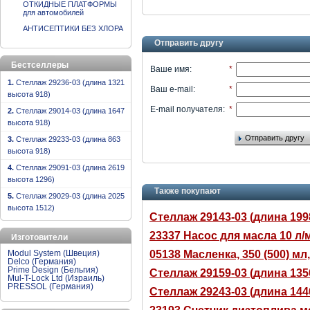
ОТКИДНЫЕ ПЛАТФОРМЫ
для автомобилей
АНТИСЕПТИКИ БЕЗ ХЛОРА
Отправить другу
Бестселлеры
Ваше имя
:
*
1.
Стеллаж 29236-03 (длина 1321
Ваш e-mail
:
*
высота 918)
E-mail получателя
:
*
2.
Стеллаж 29014-03 (длина 1647
высота 918)
Отправить другу
3.
Стеллаж 29233-03 (длина 863
высота 918)
4.
Стеллаж 29091-03 (длина 2619
высота 1296)
Также покупают
5.
Стеллаж 29029-03 (длина 2025
высота 1512)
Стеллаж 29143-03 (длина 199
23337 Насос для масла 10 л/
Изготовители
05138 Масленка, 350 (500) м
Modul System (Швеция)
Delco (Германия)
Prime Design (Бельгия)
Стеллаж 29159-03 (длина 135
Mul-T-Lock Ltd (Израиль)
PRESSOL (Германия)
Стеллаж 29243-03 (длина 144