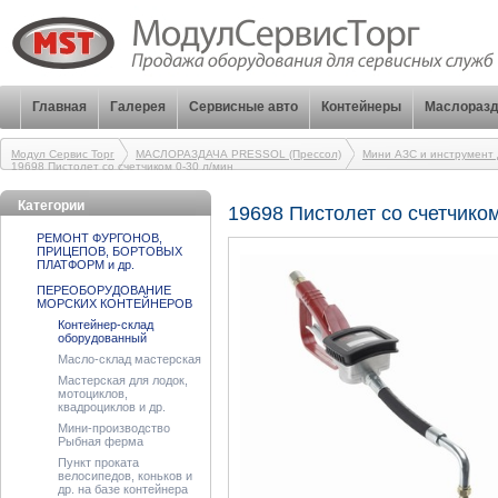
Главная
Галерея
Сервисные авто
Контейнеры
Маслоразд
Модул Сервис Торг
МАСЛОРАЗДАЧА PRESSOL (Прессол)
Мини АЗС и инструмент 
19698 Пистолет со счетчиком 0-30 л/мин
Категории
19698 Пистолет со счетчиком
РЕМОНТ ФУРГОНОВ,
ПРИЦЕПОВ, БОРТОВЫХ
ПЛАТФОРМ и др.
ПЕРЕОБОРУДОВАНИЕ
МОРСКИХ КОНТЕЙНЕРОВ
Контейнер-склад
оборудованный
Масло-склад мастерская
Мастерская для лодок,
мотоциклов,
квадроциклов и др.
Мини-производство
Рыбная ферма
Пункт проката
велосипедов, коньков и
др. на базе контейнера