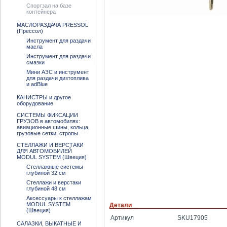
Спортзал на базе
контейнера
МАСЛОРАЗДАЧА PRESSOL
(Прессол)
Инструмент для раздачи
масла
Инструмент для раздачи
смазки
Мини АЗС и инструмент
для раздачи дизтоплива
и adBlue
КАНИСТРЫ и другое
оборудование
СИСТЕМЫ ФИКСАЦИИ
ГРУЗОВ в автомобилях:
авиационные шины, кольца,
грузовые сетки, стропы
СТЕЛЛАЖИ И ВЕРСТАКИ
ДЛЯ АВТОМОБИЛЕЙ
MODUL SYSTEM (Швеция)
Стеллажные системы
глубиной 32 см
Стеллажи и верстаки
глубиной 48 см
Аксессуары к стеллажам
MODUL SYSTEM
Детали
(Швеция)
Артикул
SKU17905
САЛАЗКИ, ВЫКАТНЫЕ И