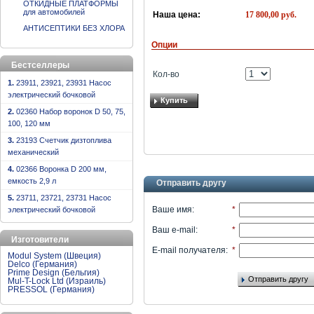
ОТКИДНЫЕ ПЛАТФОРМЫ
для автомобилей
17 800,00
руб.
Наша цена:
АНТИСЕПТИКИ БЕЗ ХЛОРА
Опции
Бестселлеры
Кол-во
1.
23911, 23921, 23931 Насос
электрический бочковой
Купить
2.
02360 Набор воронок D 50, 75,
100, 120 мм
3.
23193 Счетчик дизтоплива
механический
4.
02366 Воронка D 200 мм,
емкость 2,9 л
Отправить другу
5.
23711, 23721, 23731 Насос
электрический бочковой
Ваше имя
:
*
Ваш e-mail
:
*
Изготовители
E-mail получателя
:
*
Modul System (Швеция)
Delco (Германия)
Prime Design (Бельгия)
Отправить другу
Mul-T-Lock Ltd (Израиль)
PRESSOL (Германия)