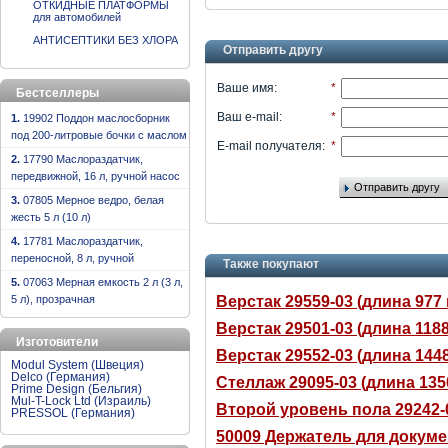
ОТКИДНЫЕ ПЛАТФОРМЫ
для автомобилей
АНТИСЕПТИКИ БЕЗ ХЛОРА
Отправить другу
Ваше имя
:
*
Бестселлеры
Ваш e-mail
:
*
1.
19902 Поддон маслосборник
под 200-литровые бочки с маслом
E-mail получателя
:
*
2.
17790 Маслораздатчик,
передвижной, 16 л, ручной насос
Отправить другу
3.
07805 Мерное ведро, белая
жесть 5 л (10 л)
4.
17781 Маслораздатчик,
переносной, 8 л, ручной
Также покупают
5.
07063 Мерная емкость 2 л (3 л,
5 л), прозрачная
Верстак 29559-03 (длина 977
Верстак 29501-03 (длина 118
Изготовители
Верстак 29552-03 (длина 144
Modul System (Швеция)
Delco (Германия)
Стеллаж 29095-03 (длина 135
Prime Design (Бельгия)
Mul-T-Lock Ltd (Израиль)
Второй уровень пола 29242-
PRESSOL (Германия)
50009 Держатель для докум