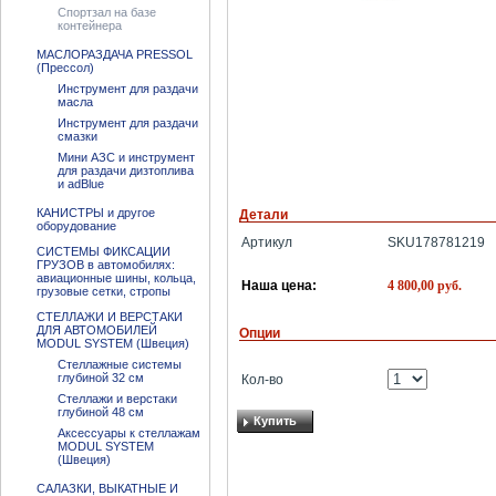
Спортзал на базе
контейнера
МАСЛОРАЗДАЧА PRESSOL
(Прессол)
Инструмент для раздачи
масла
Инструмент для раздачи
смазки
Мини АЗС и инструмент
для раздачи дизтоплива
и adBlue
КАНИСТРЫ и другое
Детали
оборудование
Артикул
SKU178781219
СИСТЕМЫ ФИКСАЦИИ
ГРУЗОВ в автомобилях:
авиационные шины, кольца,
4 800,00
руб.
Наша цена:
грузовые сетки, стропы
СТЕЛЛАЖИ И ВЕРСТАКИ
ДЛЯ АВТОМОБИЛЕЙ
Опции
MODUL SYSTEM (Швеция)
Стеллажные системы
глубиной 32 см
Кол-во
Стеллажи и верстаки
глубиной 48 см
Купить
Аксессуары к стеллажам
MODUL SYSTEM
(Швеция)
САЛАЗКИ, ВЫКАТНЫЕ И