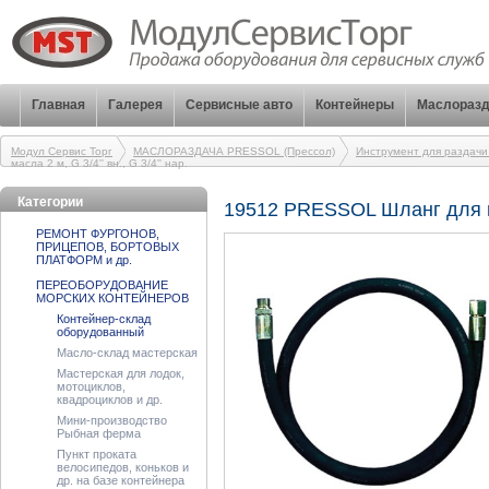
Главная
Галерея
Сервисные авто
Контейнеры
Маслоразд
Модул Сервис Торг
МАСЛОРАЗДАЧА PRESSOL (Прессол)
Инструмент для раздачи
масла 2 м, G 3/4'' вн., G 3/4'' нар.
Категории
19512 PRESSOL Шланг для масл
РЕМОНТ ФУРГОНОВ,
ПРИЦЕПОВ, БОРТОВЫХ
ПЛАТФОРМ и др.
ПЕРЕОБОРУДОВАНИЕ
МОРСКИХ КОНТЕЙНЕРОВ
Контейнер-склад
оборудованный
Масло-склад мастерская
Мастерская для лодок,
мотоциклов,
квадроциклов и др.
Мини-производство
Рыбная ферма
Пункт проката
велосипедов, коньков и
др. на базе контейнера