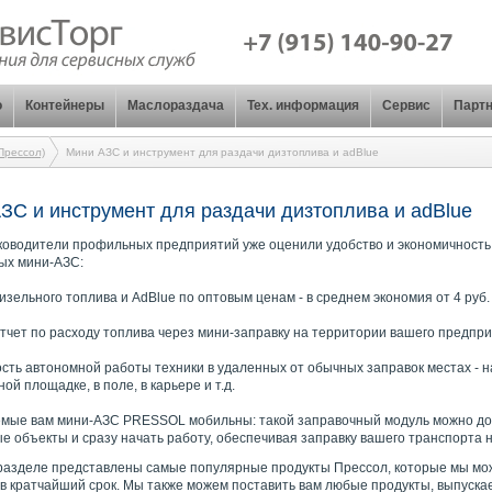
о
Контейнеры
Маслораздача
Тех. информация
Сервис
Парт
рессол)
Мини АЗС и инструмент для раздачи дизтоплива и adBlue
ЗС и инструмент для раздачи дизтоплива и adBlue
ководители профильных предприятий уже оценили удобство и экономичность
ых мини-АЗС:
дизельного топлива и AdBlue по оптовым ценам - в среднем экономия от 4 руб.
отчет по расходу топлива через мини-заправку на территории вашего предпри
ость автономной работы техники в удаленных от обычных заправок местах - н
ой площадке, в поле, в карьере и т.д.
мые вам мини-АЗС PRESSOL мобильны: такой заправочный модуль можно до
е объекты и сразу начать работу, обеспечивая заправку вашего транспорта н
разделе представлены самые популярные продукты Прессол, которые мы мо
 в кратчайший срок. Мы также можем поставить вам любые продукты, выпуск