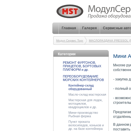
Главная
Галерея
Сервисные авт
Модул Сервис Торг
МАСЛОРАЗДАЧА PRESSOL (П
Категории
Мини А
РЕМОНТ ФУРГОНОВ,
Многие ру
ПРИЦЕПОВ, БОРТОВЫХ
ПЛАТФОРМ и др.
собственн
ПЕРЕОБОРУДОВАНИЕ
- закупка 
МОРСКИХ КОНТЕЙНЕРОВ
Контейнер-склад
- полный 
оборудованный
Масло-склад мастерская
- возможн
Мастерская для лодок,
строительн
мотоциклов,
квадроциклов и др.
Предлагае
Мини-производство
Рыбная ферма
отдалённы
Пункт проката
В данном 
велосипедов, коньков и
др. на базе контейнера
поставить