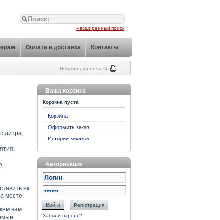
Расширенный поиск
нерам
Оплата и доставка
Контакты
Версия для печати
Ваша корзина
Корзина пуста
Корзина
Оформить заказ
 с литра;
История заказов
ятия;
Авторизация
а
ставить на
а месте.
Войти
Регистрация
жем вам
Забыли пароль?
аемые