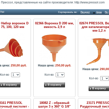
 Прессол, представленные на сайте производителя: http://www.pressol.com
кты
Сортировать по:
Продукт
Цена
По 
0 Набор воронок D
02366 Воронка D 200 мм,
02674 PRESSOL В
, 75, 100, 120 мм
емкость 2,9 л
для катализатора
мм-1,2 л
а цена:
250,00 руб.
Наша цена:
250,00 руб.
Наша цена:
290,00
Кол-во
Кол-во
Кол-во
В корзину
В корзину
В корзину
3161 PRESSOL
18082 Z - образный
23171 PRESS
точный пистолет -
шатун 3 x 360° G 1/8''
Раздаточный пист