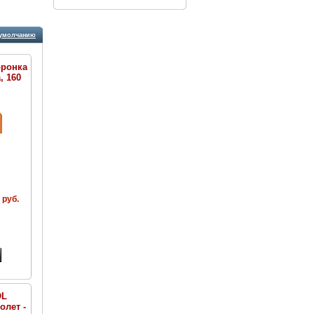
умолчанию
оронка
, 160
 руб.
OL
олет -