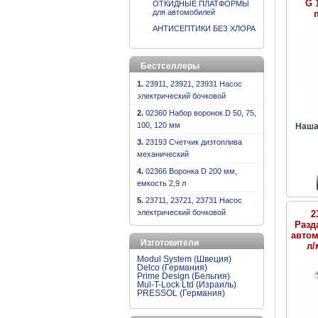
G 
ОТКИДНЫЕ ПЛАТФОРМЫ
для автомобилей
АНТИСЕПТИКИ БЕЗ ХЛОРА
Бестселлеры
1.
23911, 23921, 23931 Насос
электрический бочковой
2.
02360 Набор воронок D 50, 75,
100, 120 мм
Наша
3.
23193 Счетчик дизтоплива
механический
4.
02366 Воронка D 200 мм,
емкость 2,9 л
5.
23711, 23721, 23731 Насос
электрический бочковой
2
Разд
автом
Изготовители
л/
Modul System (Швеция)
Delco (Германия)
Prime Design (Бельгия)
Mul-T-Lock Ltd (Израиль)
PRESSOL (Германия)