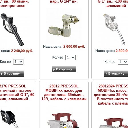
1" вн., 80 л/мин,
нар., G 1/4'' вн.
G 1" вн., -100 л/
полипропилен
алюминий
Наша цена:
2 600,00 руб.
 цена:
2 240,00 руб.
Наша цена:
2 800,0
Кол-во
Кол-во
Кол-во
В корзину
В корзину
В корзину
3176 PRESSOL
23012 PRESSOL
23012824 PRES
аточный пистолет
MOBIFIxx насос для
MOBIFIxx насос
атический G 1", 60
дизтоплива, 35л/мин,
дизтоплива 35 л/м
мин, алюминий
12В, кабель с клеммами
В постоянного то
кабель с клемм