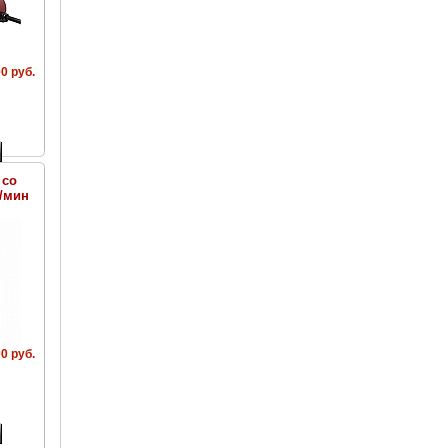
0 руб.
 со
л/мин
0 руб.