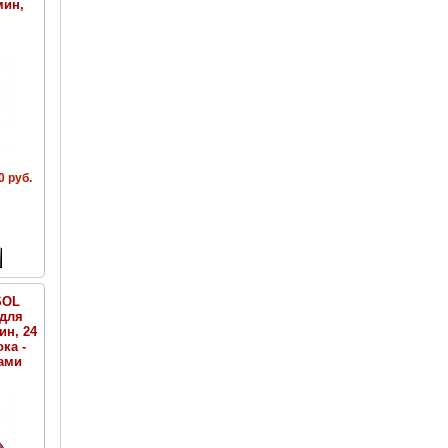
мин,
0 руб.
SOL
 для
ин, 24
ка -
ами