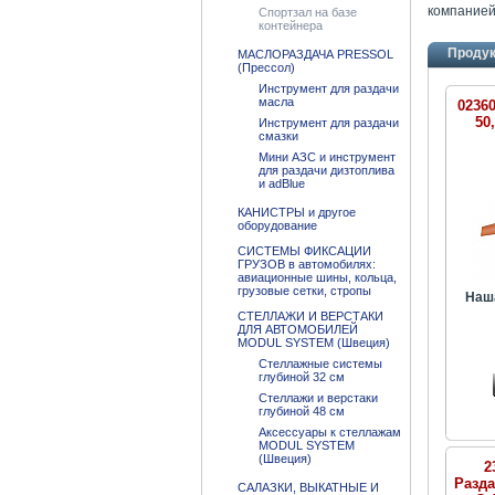
компанией
Спортзал на базе
контейнера
Проду
МАСЛОРАЗДАЧА PRESSOL
(Прессол)
Инструмент для раздачи
масла
0236
50
Инструмент для раздачи
смазки
Мини АЗС и инструмент
для раздачи дизтоплива
и adBlue
КАНИСТРЫ и другое
оборудование
СИСТЕМЫ ФИКСАЦИИ
ГРУЗОВ в автомобилях:
авиационные шины, кольца,
грузовые сетки, стропы
Наш
СТЕЛЛАЖИ И ВЕРСТАКИ
ДЛЯ АВТОМОБИЛЕЙ
MODUL SYSTEM (Швеция)
Стеллажные системы
глубиной 32 см
Стеллажи и верстаки
глубиной 48 см
Аксессуары к стеллажам
MODUL SYSTEM
(Швеция)
2
Разда
САЛАЗКИ, ВЫКАТНЫЕ И