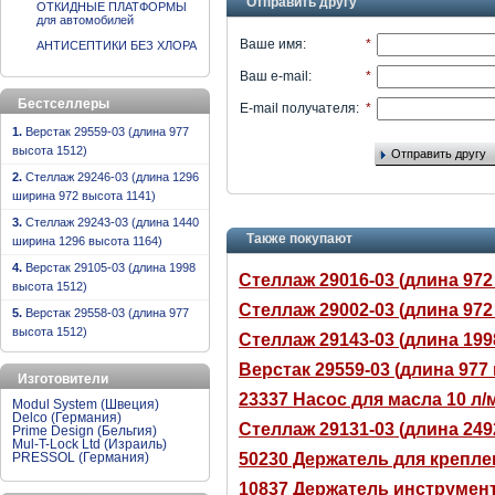
Отправить другу
ОТКИДНЫЕ ПЛАТФОРМЫ
для автомобилей
Ваше имя
:
*
АНТИСЕПТИКИ БЕЗ ХЛОРА
Ваш e-mail
:
*
Бестселлеры
E-mail получателя
:
*
1.
Верстак 29559-03 (длина 977
высота 1512)
Отправить другу
2.
Стеллаж 29246-03 (длина 1296
ширина 972 высота 1141)
3.
Стеллаж 29243-03 (длина 1440
Также покупают
ширина 1296 высота 1164)
4.
Верстак 29105-03 (длина 1998
Стеллаж 29016-03 (длина 972
высота 1512)
Стеллаж 29002-03 (длина 972
5.
Верстак 29558-03 (длина 977
высота 1512)
Стеллаж 29143-03 (длина 199
Верстак 29559-03 (длина 977
Изготовители
23337 Насос для масла 10 л/
Modul System (Швеция)
Delco (Германия)
Стеллаж 29131-03 (длина 249
Prime Design (Бельгия)
Mul-T-Lock Ltd (Израиль)
50230 Держатель для крепле
PRESSOL (Германия)
10837 Держатель инструмент