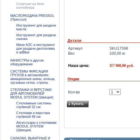
Спортзал на базе
контейнера
МАСЛОРАЗДАЧА PRESSOL
(Прессол)
Инструмент для раздачи
масла
Инструмент для раздачи
смазки
Детали
Мини АЗС и инструмент
для раздачи дизтоплива
Артикул
SKU17598
и adBlue
Вес
100,00
кг.
КАНИСТРЫ и другое
оборудование
117 000,00
руб.
Наша цена:
СИСТЕМЫ ФИКСАЦИИ
ГРУЗОВ в автомобилях:
авиационные шины, кольца,
Опции
грузовые сетки, стропы
СТЕЛЛАЖИ И ВЕРСТАКИ
Кол-во
ДЛЯ АВТОМОБИЛЕЙ
MODUL SYSTEM (Швеция)
Стеллажные системы
Купить
глубиной 32 см
Стеллажи и верстаки
глубиной 48 см
Аксессуары к стеллажам
MODUL SYSTEM
(Швеция)
САЛАЗКИ, ВЫКАТНЫЕ И