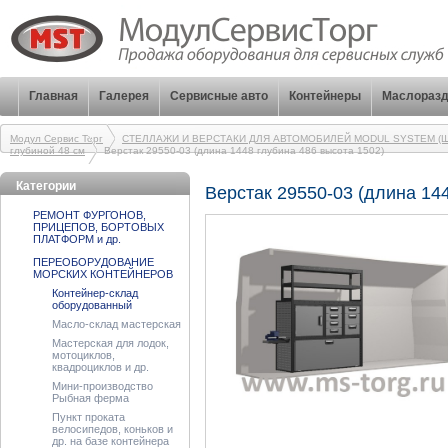
Главная
Галерея
Сервисные авто
Контейнеры
Маслоразд
Модул Сервис Торг
СТЕЛЛАЖИ И ВЕРСТАКИ ДЛЯ АВТОМОБИЛЕЙ MODUL SYSTEM (Ш
глубиной 48 см
Верстак 29550-03 (длина 1448 глубина 486 высота 1502)
Категории
Верстак 29550-03 (длина 14
РЕМОНТ ФУРГОНОВ,
ПРИЦЕПОВ, БОРТОВЫХ
ПЛАТФОРМ и др.
ПЕРЕОБОРУДОВАНИЕ
МОРСКИХ КОНТЕЙНЕРОВ
Контейнер-склад
оборудованный
Масло-склад мастерская
Мастерская для лодок,
мотоциклов,
квадроциклов и др.
Мини-производство
Рыбная ферма
Пункт проката
велосипедов, коньков и
др. на базе контейнера